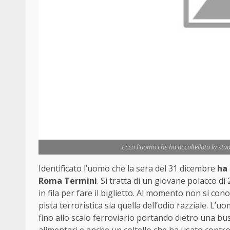
Ecco l'uomo che ha accoltellato la st
Identificato l’uomo che la sera del 31 dicembre
ha 
Roma Termini
. Si tratta di un giovane polacco d
in fila per fare il biglietto. Al momento non si co
pista terroristica sia quella dell’odio razziale. L’u
fino allo scalo ferroviario portando dietro una bus
alimentari e anche un coltello che ha usato contro