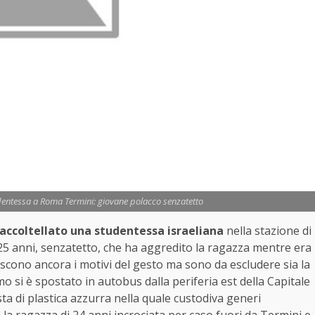
udentessa a Roma Termini: giovane polacco senzatetto
accoltellato una studentessa israeliana
nella stazione di
i 25 anni, senzatetto, che ha aggredito la ragazza mentre era
noscono ancora i motivi del gesto ma sono da escludere sia la
omo si è spostato in autobus dalla periferia est della Capitale
ta di plastica azzurra nella quale custodiva generi
 la ragazza di 24 anni incrociata per caso fuori da Termini e