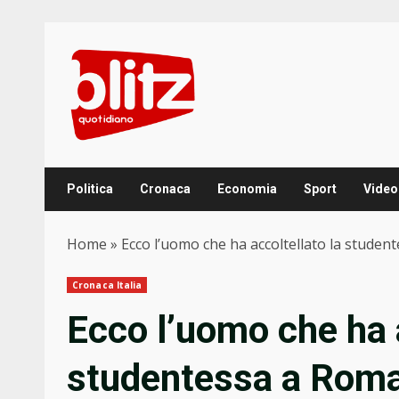
Skip
to
content
Politica
Cronaca
Economia
Sport
Video
Home
»
Ecco l’uomo che ha accoltellato la stude
Cronaca Italia
Ecco l’uomo che ha a
studentessa a Roma