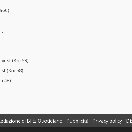
566)
1)
ovest (Km 59)
est (Km 58)
m 48)
Redazione di Blitz Quotidiano
Pubblicità
Privacy policy
Di