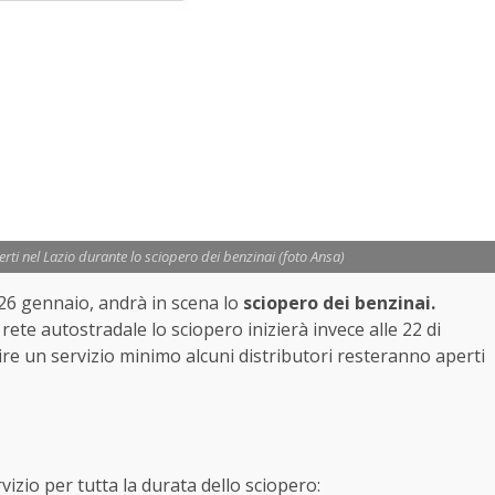
erti nel Lazio durante lo sciopero dei benzinai (foto Ansa)
, 26 gennaio, andrà in scena lo
sciopero dei benzinai.
rete autostradale lo sciopero inizierà invece alle 22 di
tire un servizio minimo alcuni distributori resteranno aperti
rvizio per tutta la durata dello sciopero: