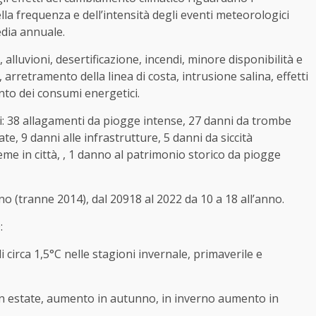
lla frequenza e dell’intensità degli eventi meteorologici
edia annuale.
, alluvioni, desertificazione, incendi, minore disponibilità e
 arretramento della linea di costa, intrusione salina, effetti
ento dei consumi energetici.
ni: 38 allagamenti da piogge intense, 27 danni da trombe
te, 9 danni alle infrastrutture, 5 danni da siccità
me in città, , 1 danno al patrimonio storico da piogge
no (tranne 2014), dal 20918 al 2022 da 10 a 18 all’anno.
:
irca 1,5°C nelle stagioni invernale, primaverile e
 in estate, aumento in autunno, in inverno aumento in