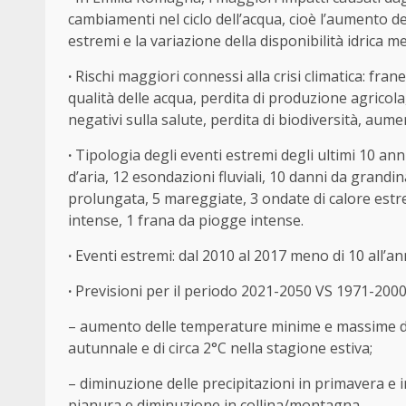
cambiamenti nel ciclo dell’acqua, cioè l’aumento de
estremi e la variazione della disponibilità idrica m
·
Rischi maggiori connessi alla crisi climatica: frane
qualità delle acqua, perdita di produzione agricola,
negativi sulla salute, perdita di biodiversità, aum
·
Tipologia degli eventi estremi degli ultimi 10 an
d’aria, 12 esondazioni fluviali, 10 danni da grandina
prolungata, 5 mareggiate, 3 ondate di calore estre
intense, 1 frana da piogge intense.
·
Eventi estremi: dal 2010 al 2017 meno di 10 all’an
·
Previsioni per il periodo 2021-2050 VS 1971-2000
– aumento delle temperature minime e massime di c
autunnale e di circa 2°C nella stagione estiva;
– diminuzione delle precipitazioni in primavera e
pianura e diminuzione in collina/montagna.