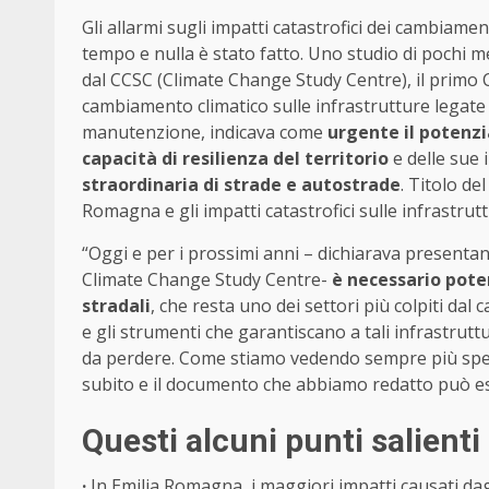
Gli allarmi sugli impatti catastrofici dei cambiame
tempo e nulla è stato fatto. Uno studio di pochi m
dal CCSC (Climate Change Study Centre), il primo C
cambiamento climatico sulle infrastrutture legate 
manutenzione, indicava come
urgente il potenzi
capacità di resilienza del territorio
e delle sue 
straordinaria di strade e autostrade
. Titolo de
Romagna e gli impatti catastrofici sulle infrastrutt
“Oggi e per i prossimi anni – dichiarava presentan
Climate Change Study Centre-
è necessario poten
stradali
, che resta uno dei settori più colpiti dal
e gli strumenti che garantiscano a tali infrastrut
da perdere. Come stiamo vedendo sempre più spess
subito e il documento che abbiamo redatto può es
Questi alcuni punti salienti 
·
In Emilia Romagna, i maggiori impatti causati dag