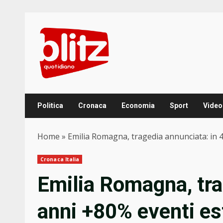
Skip
to
content
Politica
Cronaca
Economia
Sport
Video
Home
»
Emilia Romagna, tragedia annunciata: in 
Cronaca Italia
Emilia Romagna, tra
anni +80% eventi es