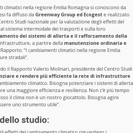
nti climatici nella regione Emilia Romagna si conoscono da
esi fa diffuso da
Greenway Group ed Ecogest
e realizzato
entro Studi nazionale per la valutazione degli effetti del
al sistema intermodale dei trasporti e sulla loro
amento dei sistemi di allerta e il rafforzamento della
infrastrutture, a partire della
manutenzione ordinaria e
l Rapporto: “I cambiamenti climatici nella regione Emilia
ure stradali”.
do il Rapporto Valerio Molinari, presidente del Centro Studi
ziare e rendere più efficiente la rete di infrastrutture
 cambiamento climatico. Bisogna potenziare i sistemi di allerta
ture una maggiore efficienza e resilienza. Non c’è più tempo
o il clima non è un nostro giocattolo. Bisogna agire
sere uno strumento utile”.
dello studio:
li effetti del cambiamento climatico riguardano i