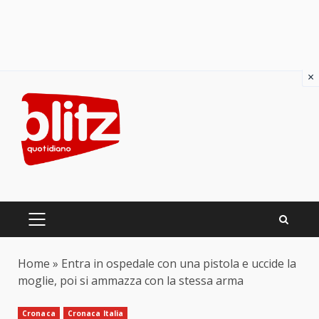
×
Skip
to
content
PRIMARY
MENU
Home
»
Entra in ospedale con una pistola e uccide la
moglie, poi si ammazza con la stessa arma
Cronaca
Cronaca Italia