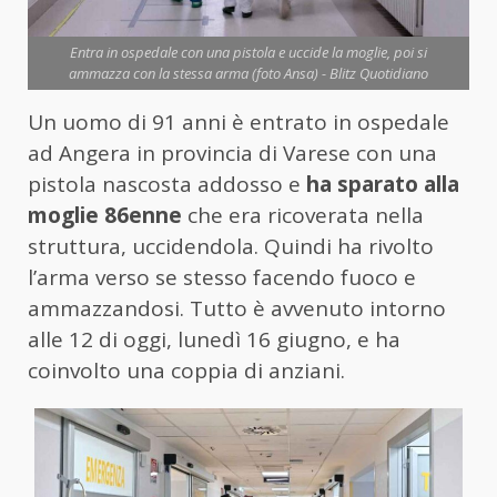
Entra in ospedale con una pistola e uccide la moglie, poi si
ammazza con la stessa arma (foto Ansa) - Blitz Quotidiano
Un uomo di 91 anni è entrato in ospedale
ad Angera in provincia di Varese con una
pistola nascosta addosso e
ha sparato alla
moglie 86enne
che era ricoverata nella
struttura, uccidendola. Quindi ha rivolto
l’arma verso se stesso facendo fuoco e
ammazzandosi. Tutto è avvenuto intorno
alle 12 di oggi, lunedì 16 giugno, e ha
coinvolto una coppia di anziani.