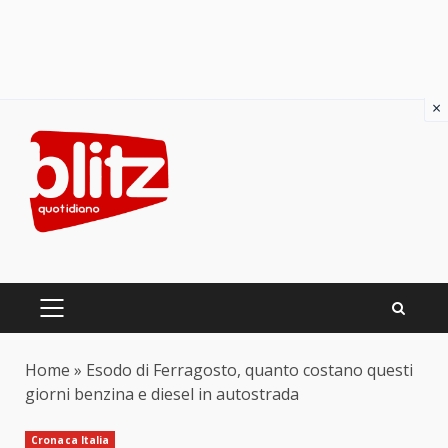
×
Skip
to
content
PRIMARY
MENU
Home
»
Esodo di Ferragosto, quanto costano questi
giorni benzina e diesel in autostrada
Cronaca Italia