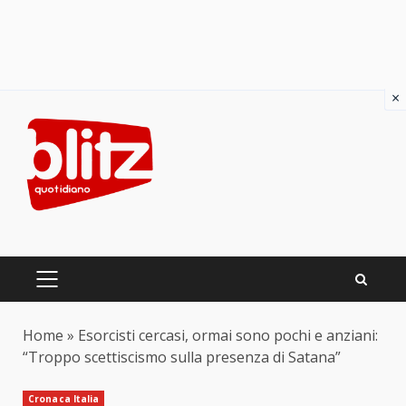
×
Skip
to
content
PRIMARY
MENU
Home
»
Esorcisti cercasi, ormai sono pochi e anziani:
“Troppo scettiscismo sulla presenza di Satana”
Cronaca Italia