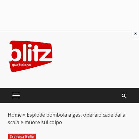
×
Skip
to
content
PRIMARY
MENU
Home
»
Esplode bombola a gas, operaio cade dalla
scala e muore sul colpo
Cronaca Italia