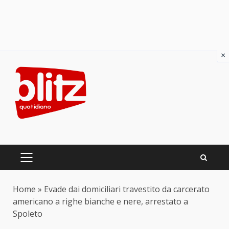
×
Skip
to
content
PRIMARY
MENU
Home
»
Evade dai domiciliari travestito da carcerato
americano a righe bianche e nere, arrestato a
Spoleto