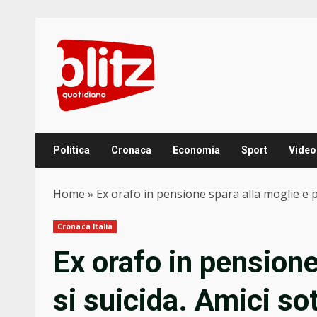
Skip
to
content
Politica
Cronaca
Economia
Sport
Video
Home
»
Ex orafo in pensione spara alla moglie e po
Cronaca Italia
Ex orafo in pensione
si suicida. Amici so