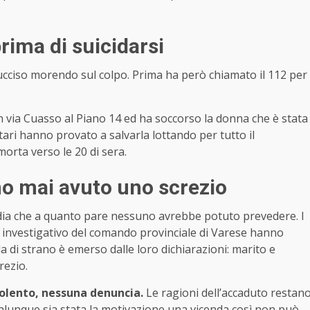
rima di suicidarsi
è ucciso morendo sul colpo. Prima ha però chiamato il 112 per
 in via Cuasso al Piano 14 ed ha soccorso la donna che è stata
itari hanno provato a salvarla lottando per tutto il
morta verso le 20 di sera.
o mai avuto uno screzio
dia che a quanto pare nessuno avrebbe potuto prevedere. I
o investigativo del comando provinciale di Varese hanno
a di strano è emerso dalle loro dichiarazioni: marito e
rezio.
olento, nessuna denuncia.
Le ragioni dell’accaduto restan
ualunque sia stata la motivazione una vicenda così non può