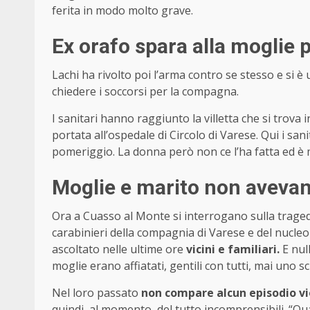
ferita in modo molto grave.
Ex orafo spara alla moglie p
Lachi ha rivolto poi l’arma contro se stesso e si 
chiedere i soccorsi per la compagna.
I sanitari hanno raggiunto la villetta che si trova
portata all’ospedale di Circolo di Varese. Qui i san
pomeriggio. La donna però non ce l’ha fatta ed è 
Moglie e marito non avevan
Ora a Cuasso al Monte si interrogano sulla trage
carabinieri della compagnia di Varese e del nucle
ascoltato nelle ultime ore
vicini e familiari.
E null
moglie erano affiatati, gentili con tutti, mai uno sc
Nel loro passato
non compare alcun episodio vi
quindi, al momento, del tutto incomprensibili. “Q