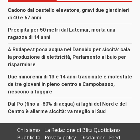
Cadono dal cestello elevatore, gravi due giardinieri
di 40 e 67 anni
Precipita per 50 metri dal Latemar, morta una
ragazza di 14 anni
A Budapest poca acqua nel Danubio per siccità: cala
la produzione di elettricità, Parlamento al buio per
risparmiare
Due minorenni di 13 e 14 anni trascinate e molestate
da tre giovani in pieno centro a Campobasso,
riescono a fuggire
Dal Po (fino a -80% di acqua) ai laghi del Nord e del
Centro è allarme siccità: va meglio al Sud
Chi siamo
La Redazione di Blitz Quotidiano
Pubblicità
Privacy policy
Disclaimer
Feed