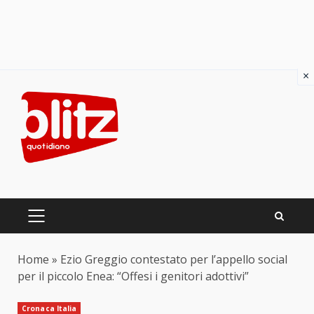
×
Skip
to
content
PRIMARY
MENU
Home
»
Ezio Greggio contestato per l’appello social
per il piccolo Enea: “Offesi i genitori adottivi”
Cronaca Italia