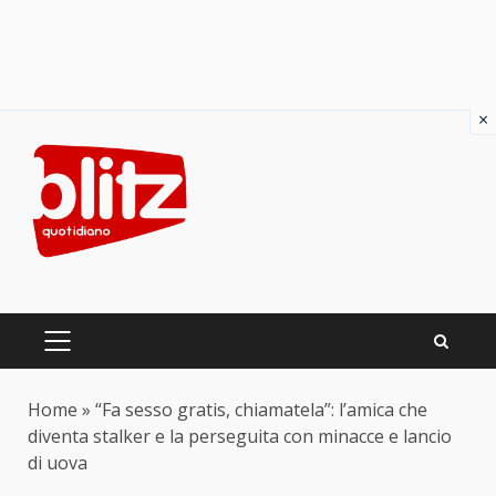
×
Skip
to
content
PRIMARY
MENU
Home
»
“Fa sesso gratis, chiamatela”: l’amica che
diventa stalker e la perseguita con minacce e lancio
di uova