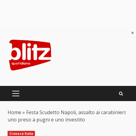
×
Skip
to
content
PRIMARY
MENU
Home
»
Festa Scudetto Napoli, assalto ai carabinieri:
uno preso a pugni e uno investito
Cronaca Italia