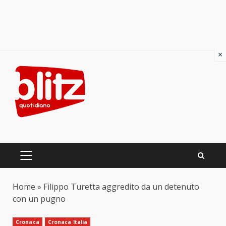
×
Skip
to
content
PRIMARY
MENU
Home
»
Filippo Turetta aggredito da un detenuto
con un pugno
Cronaca
Cronaca Italia