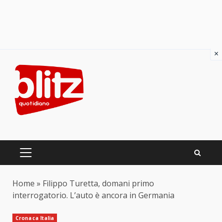
×
Skip
to
content
PRIMARY
MENU
Home
»
Filippo Turetta, domani primo
interrogatorio. L’auto è ancora in Germania
Cronaca Italia