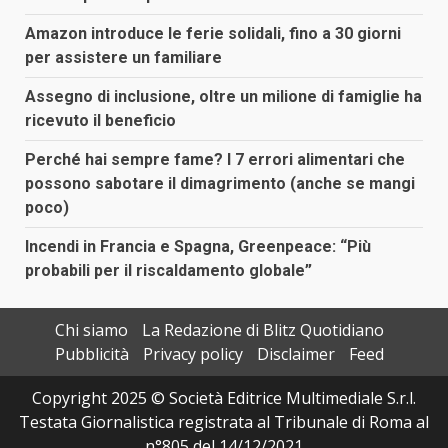
Amazon introduce le ferie solidali, fino a 30 giorni
per assistere un familiare
Assegno di inclusione, oltre un milione di famiglie ha
ricevuto il beneficio
Perché hai sempre fame? I 7 errori alimentari che
possono sabotare il dimagrimento (anche se mangi
poco)
Incendi in Francia e Spagna, Greenpeace: “Più
probabili per il riscaldamento globale”
Chi siamo
La Redazione di Blitz Quotidiano
Pubblicità
Privacy policy
Disclaimer
Feed
Copyright 2025 © Società Editrice Multimediale S.r.l.
Testata Giornalistica registrata al Tribunale di Roma al
n°805 del 14/12/2021