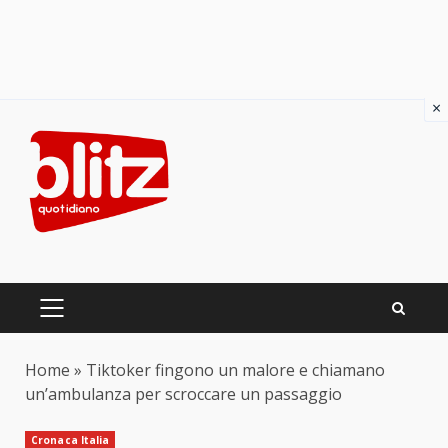
×
Skip
to
content
PRIMARY
MENU
Home
»
Tiktoker fingono un malore e chiamano
un’ambulanza per scroccare un passaggio
Cronaca Italia