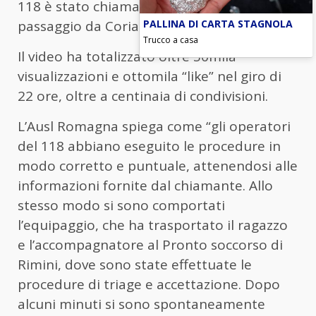
118 è stato chiamato per “scroccare un
PALLINA DI CARTA STAGNOLA
passaggio da Coriano” fino a Riccione.
Trucco a casa
Il video ha totalizzato oltre 50mila
visualizzazioni e ottomila “like” nel giro di
22 ore, oltre a centinaia di condivisioni.
L’Ausl Romagna spiega come “gli operatori
del 118 abbiano eseguito le procedure in
modo corretto e puntuale, attenendosi alle
informazioni fornite dal chiamante. Allo
stesso modo si sono comportati
l’equipaggio, che ha trasportato il ragazzo
e l’accompagnatore al Pronto soccorso di
Rimini, dove sono state effettuate le
procedure di triage e accettazione. Dopo
alcuni minuti si sono spontaneamente