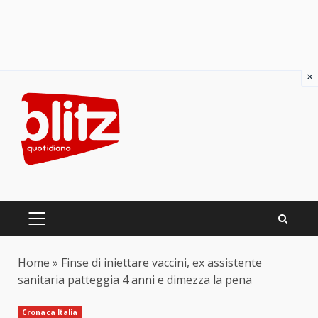
×
Skip
to
content
PRIMARY
MENU
Home
»
Finse di iniettare vaccini, ex assistente
sanitaria patteggia 4 anni e dimezza la pena
Cronaca Italia