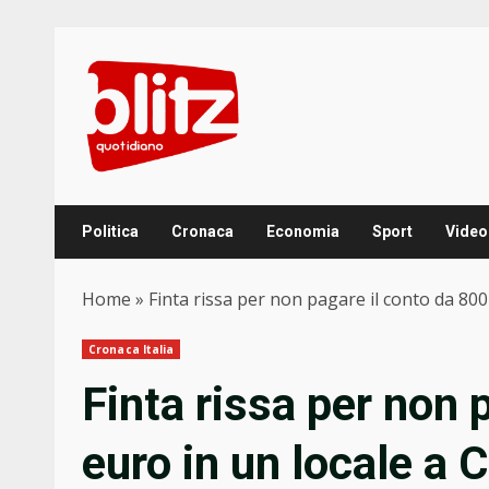
Skip
to
content
Politica
Cronaca
Economia
Sport
Video
Home
»
Finta rissa per non pagare il conto da 80
Cronaca Italia
Finta rissa per non 
euro in un locale a