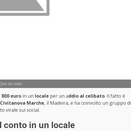
foto da video
 800 euro
in un
locale
per un a
ddio al celibato
. Il fatto è
i Civitanova Marche
, il Madeira, e ha coinvolto un gruppo di
o virale sui social.
l conto in un locale