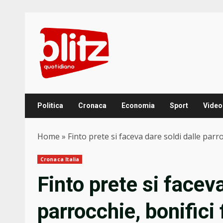
Skip
to
content
Politica
Cronaca
Economia
Sport
Video
Home
»
Finto prete si faceva dare soldi dalle parro
Cronaca Italia
Finto prete si faceva
parrocchie, bonifici