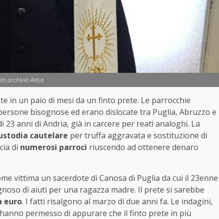
to archivio Ansa
te in un paio di mesi da un finto prete. Le parrocchie
 persone bisognose ed erano dislocate tra Puglia, Abruzzo e
i 23 anni di Andria, già in carcere per reati analoghi. La
custodia cautelare
per truffa aggravata e sostituzione di
cia di
numerosi parroci
riuscendo ad ottenere denaro
me vittima un sacerdote di Canosa di Puglia da cui il 23enne
noso di aiuti per una ragazza madre. Il prete si sarebbe
a euro
. I fatti risalgono al marzo di due anni fa. Le indagini,
 hanno permesso di appurare che il finto prete in più