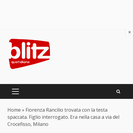
×
Skip
to
content
PRIMARY
MENU
Home
»
Fiorenza Rancilio trovata con la testa
spaccata. Figlio interrogato. Era nella casa a via del
Crocefisso, Milano