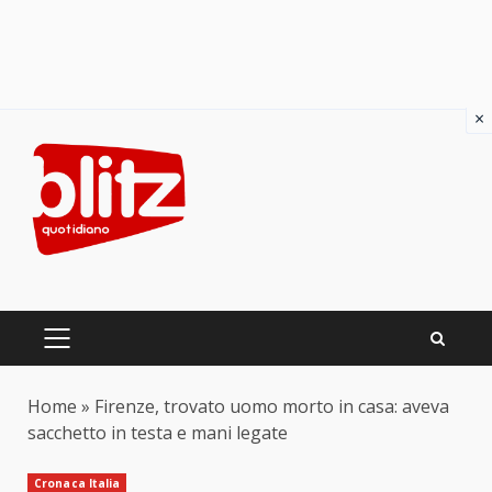
×
Skip
to
content
PRIMARY
MENU
Home
»
Firenze, trovato uomo morto in casa: aveva
sacchetto in testa e mani legate
Cronaca Italia