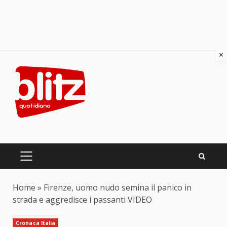
×
Skip
to
content
PRIMARY
MENU
Home
»
Firenze, uomo nudo semina il panico in
strada e aggredisce i passanti VIDEO
Cronaca Italia