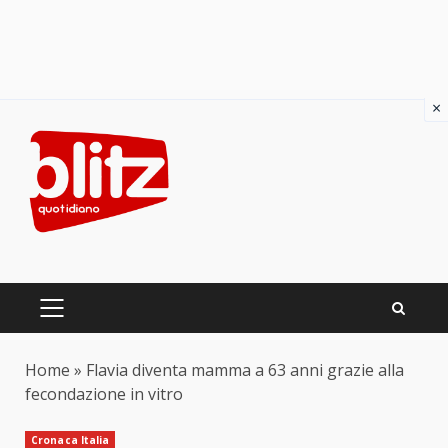
×
Skip
to
content
PRIMARY
MENU
Home
»
Flavia diventa mamma a 63 anni grazie alla
fecondazione in vitro
Cronaca Italia