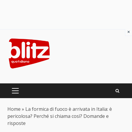
×
Skip
to
content
PRIMARY
MENU
Home
»
La formica di fuoco è arrivata in Italia: è
pericolosa? Perché si chiama così? Domande e
risposte