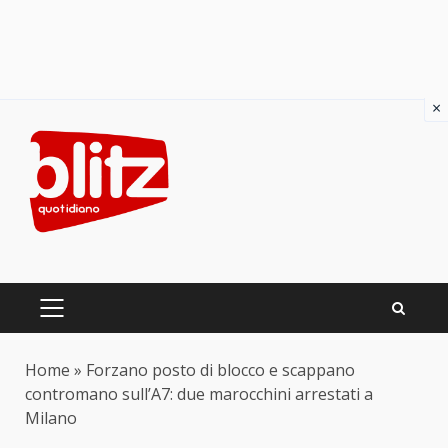
×
Skip
to
content
PRIMARY
MENU
Home
»
Forzano posto di blocco e scappano
contromano sull’A7: due marocchini arrestati a
Milano