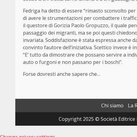
Fedriga ha detto di essere “rimasto sconvolto pe
di avere le strumentazioni per combattere i traff
il questore di Gorizia Paolo Gropuzzo, il quale p
passaggio dei migranti, ma se poi questi chiedono a
invariata. Soddisfazione è stata espressa anche da
convinto fautore dell’iniziativa. Scettico invece è i
“E’ tutto da dimostrare che possano servire a indiv
auto o furgoni e non passano per i boschi”.
Forse dovresti anche sapere che…
Chi siamo
La 
Copyright 2025 © Società Editrice 
Change privacy settings