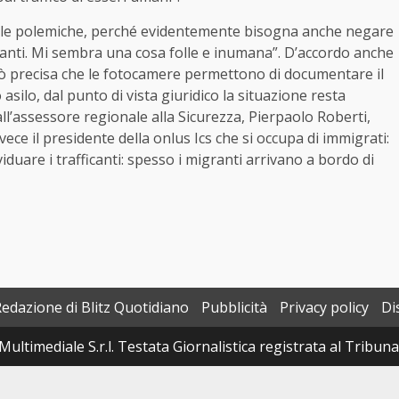
r le polemiche, perché evidentemente bisogna anche negare
icanti. Mi sembra una cosa folle e inumana”. D’accordo anche
erò precisa che le fotocamere permettono di documentare il
silo, dal punto di vista giuridico la situazione resta
ll’assessore regionale alla Sicurezza, Pierpaolo Roberti,
nvece il presidente della onlus Ics che si occupa di immigrati:
iduare i trafficanti: spesso i migranti arrivano a bordo di
Redazione di Blitz Quotidiano
Pubblicità
Privacy policy
Di
Multimediale S.r.l. Testata Giornalistica registrata al Tribun