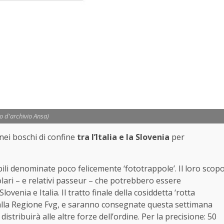
to d'archivio Ansa)
ei boschi di confine
tra l’Italia e la Slovenia
per
ili denominate poco felicemente ‘fototrappole’. Il loro scop
olari – e relativi passeur – che potrebbero essere
ovenia e Italia. Il tratto finale della cosiddetta ‘rotta
 dalla Regione Fvg, e saranno consegnate questa settimana
 distribuirà alle altre forze dell’ordine. Per la precisione: 50