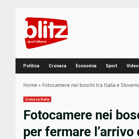
Skip
to
content
Politica
Cronaca
Economia
Sport
Video
Home
»
Fotocamere nei boschi tra Italia e Sloveni
Cronaca Italia
Fotocamere nei bosch
per fermare l’arrivo