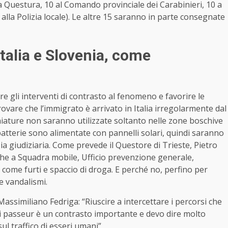
a Questura, 10 al Comando provinciale dei Carabinieri, 10 a
 alla Polizia locale). Le altre 15 saranno in parte consegnate
talia e Slovenia, come
e gli interventi di contrasto al fenomeno e favorire le
ovare che l’immigrato è arrivato in Italia irregolarmente dal
ature non saranno utilizzate soltanto nelle zone boschive
 batterie sono alimentate con pannelli solari, quindi saranno
a giudiziaria. Come prevede il Questore di Trieste, Pietro
he a Squadra mobile, Ufficio prevenzione generale,
i come furti e spaccio di droga. E perché no, perfino per
 vandalismi.
assimiliano Fedriga: “Riuscire a intercettare i percorsi che
 i passeur è un contrasto importante e devo dire molto
l traffico di esseri umani”.