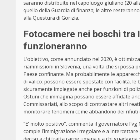
saranno distribuite nel capoluogo giuliano (20 all
quello della Guardia di finanza; le altre resteranno
alla Questura di Gorizia.
Fotocamere nei boschi tra I
funzioneranno
L’obiettivo, come annunciato nel 2020, è ottimizzar
riammissioni in Slovenia, una volta che si possa pr
Paese confinante. Ma probabilmente le apparecchi
di valico: possono essere spostate con facilità, le
sicuramente impiegate anche per funzioni di polizi
Ostuni che immagina possano essere affidate anc
Commissariati, allo scopo di contrastare altri reat
monitorare fenomeni come abbandono dei rifiuti e
“E’ molto positivo”, commenta il governatore Fvg M
compie l’immigrazione irregolare e a intercettare
deciso a chi tratta carne umana e a chi guadagna su