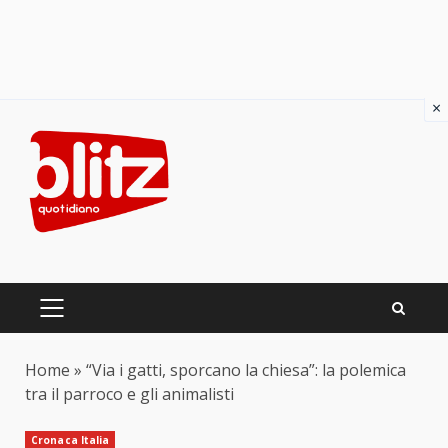
×
Skip
to
content
PRIMARY
MENU
Home
»
“Via i gatti, sporcano la chiesa”: la polemica
tra il parroco e gli animalisti
Cronaca Italia