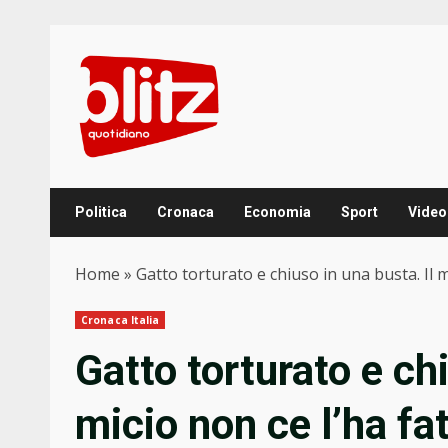
Skip
to
content
Politica
Cronaca
Economia
Sport
Video
Home
»
Gatto torturato e chiuso in una busta. Il 
Cronaca Italia
Gatto torturato e chi
micio non ce l’ha fa