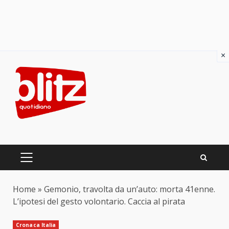
×
Skip
to
content
PRIMARY
MENU
Home
»
Gemonio, travolta da un’auto: morta 41enne.
L’ipotesi del gesto volontario. Caccia al pirata
Cronaca Italia