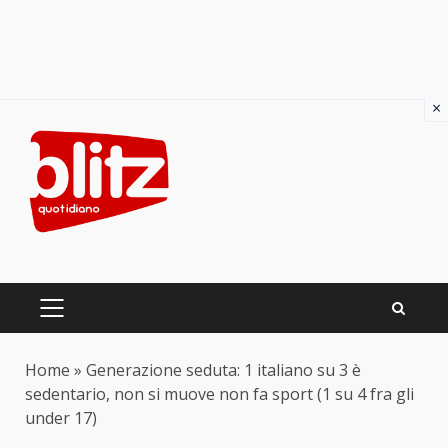
×
Skip
to
content
PRIMARY
MENU
Home
»
Generazione seduta: 1 italiano su 3 è
sedentario, non si muove non fa sport (1 su 4 fra gli
under 17)