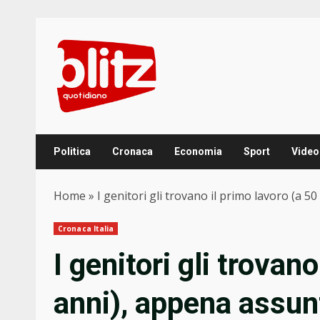
Skip
to
content
Politica
Cronaca
Economia
Sport
Video
Home
»
I genitori gli trovano il primo lavoro (a 5
Cronaca Italia
I genitori gli trovan
anni), appena assunt