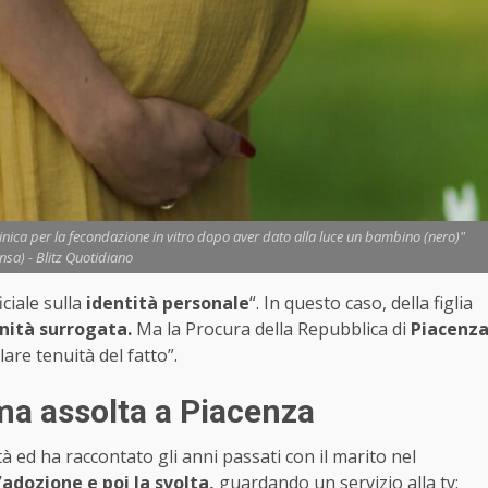
linica per la fecondazione in vitro dopo aver dato alla luce un bambino (nero)"
nsa) - Blitz Quotidiano
ciale sulla
identità personale
“. In questo caso, della figlia
ità surrogata.
Ma la Procura della Repubblica di
Piacenz
lare tenuità del fatto”.
a assolta a Piacenza
à ed ha raccontato gli anni passati con il marito nel
’
adozione e poi la svolta,
guardando un servizio alla tv: