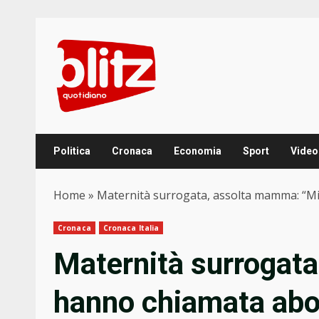
Skip
to
content
Politica
Cronaca
Economia
Sport
Video
Home
»
Maternità surrogata, assolta mamma: “Mi 
Cronaca
Cronaca Italia
Maternità surrogat
hanno chiamata abo