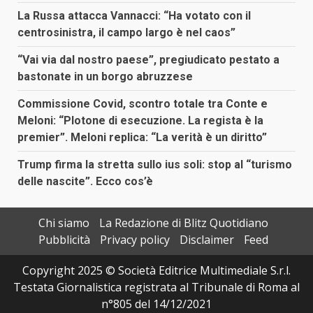
La Russa attacca Vannacci: “Ha votato con il
centrosinistra, il campo largo è nel caos”
“Vai via dal nostro paese”, pregiudicato pestato a
bastonate in un borgo abruzzese
Commissione Covid, scontro totale tra Conte e
Meloni: “Plotone di esecuzione. La regista è la
premier”. Meloni replica: “La verità è un diritto”
Trump firma la stretta sullo ius soli: stop al “turismo
delle nascite”. Ecco cos’è
Chi siamo
La Redazione di Blitz Quotidiano
Pubblicità
Privacy policy
Disclaimer
Feed
Copyright 2025 © Società Editrice Multimediale S.r.l.
Testata Giornalistica registrata al Tribunale di Roma al
n°805 del 14/12/2021