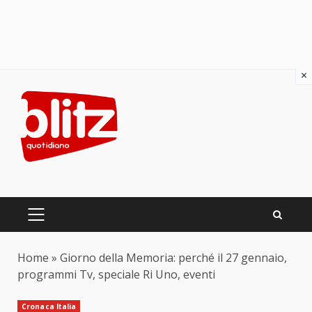
×
Skip
to
content
PRIMARY
MENU
Home
»
Giorno della Memoria: perché il 27 gennaio,
programmi Tv, speciale Ri Uno, eventi
Cronaca Italia