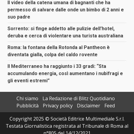
Il video della catena umana di bagnanti che ha
permesso di salvare dalle onde un bimbo di 2 anni e
suo padre
Sorrento: si finge addetto alle pulizie dell’hotel,
deruba e cerca di violentare una turista australiana
Roma: la fontana della Rotonda al Pantheon è
diventata gialla, colpa del caldo rovente
Il Mediterraneo ha raggiunto i 33 gradi: “Sta
accumulando energia, così aumentano i nubifragi e
gli eventi estremi”
Chi siamo
La Redazione di Blitz Quotidiano
Pubblicità
Privacy policy
Disclaimer
Feed
Copyright 2025 © Società Editrice Multimediale S.r.l.
Testata Giornalistica registrata al Tribunale di Roma al
n°805 del 14/12/2021