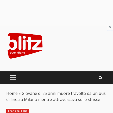
×
Skip
to
content
PRIMARY
MENU
Home
»
Giovane di 25 anni muore travolto da un bus
di linea a Milano mentre attraversava sulle strisce
Cronaca Italia