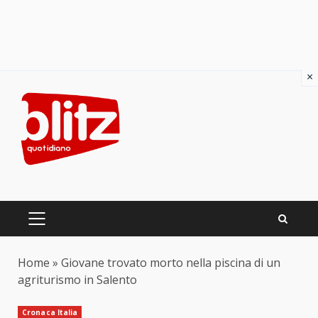
×
Skip
to
content
PRIMARY
MENU
Home
»
Giovane trovato morto nella piscina di un
agriturismo in Salento
Cronaca Italia