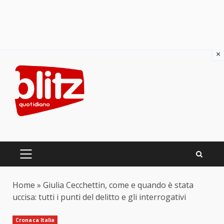
×
Skip
to
content
PRIMARY
MENU
Home
»
Giulia Cecchettin, come e quando è stata
uccisa: tutti i punti del delitto e gli interrogativi
Cronaca Italia