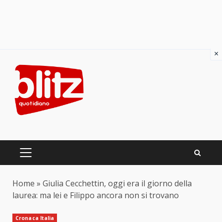
×
Skip
to
content
PRIMARY
MENU
Home
»
Giulia Cecchettin, oggi era il giorno della
laurea: ma lei e Filippo ancora non si trovano
Cronaca Italia