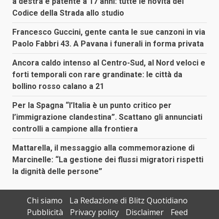
a destra e patente a 17 anni: tutte le novità del
Codice della Strada allo studio
Francesco Guccini, gente canta le sue canzoni in via
Paolo Fabbri 43. A Pavana i funerali in forma privata
Ancora caldo intenso al Centro-Sud, al Nord veloci e
forti temporali con rare grandinate: le città da
bollino rosso calano a 21
Per la Spagna “l’Italia è un punto critico per
l’immigrazione clandestina”. Scattano gli annunciati
controlli a campione alla frontiera
Mattarella, il messaggio alla commemorazione di
Marcinelle: “La gestione dei flussi migratori rispetti
la dignità delle persone”
Chi siamo
La Redazione di Blitz Quotidiano
Pubblicità
Privacy policy
Disclaimer
Feed