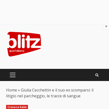
×
Skip
to
content
PRIMARY
MENU
Home
»
Giulia Cecchettin e il suo ex scomparsi: il
litigio nel parcheggio, le tracce di sangue
Cronaca Italia