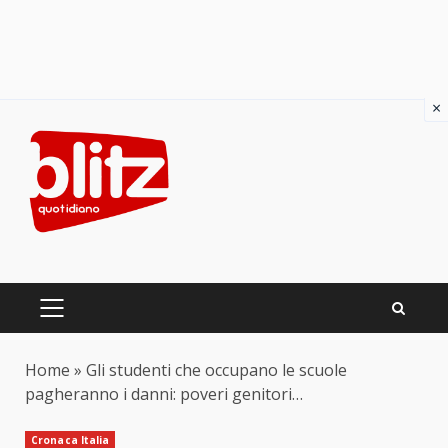
×
Skip
to
content
PRIMARY
MENU
Home
»
Gli studenti che occupano le scuole
pagheranno i danni: poveri genitori…
Cronaca Italia