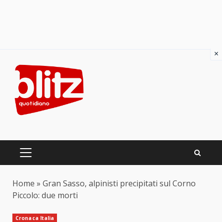
×
Skip
to
content
PRIMARY
MENU
Home
»
Gran Sasso, alpinisti precipitati sul Corno
Piccolo: due morti
Cronaca Italia