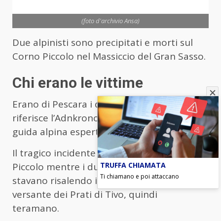
(foto d'archivio Ansa)
Due alpinisti sono precipitati e morti sul
Corno Piccolo nel Massiccio del Gran Sasso.
Chi erano le vittime
Erano di Pescara i due alpinisti morti. Come
riferisce l’Adnkronos, uno dei due era una
guida alpina esperta.
Il tragico incidente è avvenuto sul Corno
TRUFFA CHIAMATA
Piccolo mentre i due erano in cordata e
Ti chiamano e poi attaccano
stavano risalendo il canale Sivitilli, sul
versante dei Prati di Tivo, quindi
teramano.