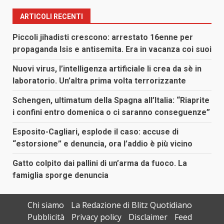
ARTICOLI RECENTI
Piccoli jihadisti crescono: arrestato 16enne per
propaganda Isis e antisemita. Era in vacanza coi suoi
Nuovi virus, l’intelligenza artificiale li crea da sè in
laboratorio. Un’altra prima volta terrorizzante
Schengen, ultimatum della Spagna all’Italia: “Riaprite
i confini entro domenica o ci saranno conseguenze”
Esposito-Cagliari, esplode il caso: accuse di
“estorsione” e denuncia, ora l’addio è più vicino
Gatto colpito dai pallini di un’arma da fuoco. La
famiglia sporge denuncia
Chi siamo
La Redazione di Blitz Quotidiano
Pubblicità
Privacy policy
Disclaimer
Feed