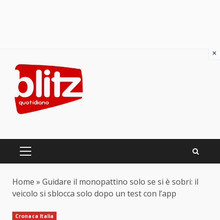
×
Skip
to
content
PRIMARY
MENU
Home
»
Guidare il monopattino solo se si è sobri: il
veicolo si sblocca solo dopo un test con l’app
Cronaca Italia