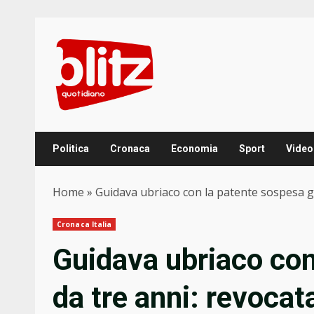
Skip
to
content
Politica
Cronaca
Economia
Sport
Video
Home
»
Guidava ubriaco con la patente sospesa gi
Cronaca Italia
Guidava ubriaco con
da tre anni: revocat