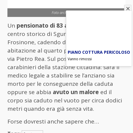
Foto archivio Ansa
Un
pensionato di 83 anni
è morto nel
centro storico di Sgurgola, in provincia di
Frosinone, cadendo dal balcone della sua
abitazione al quarto piano di uno stabile in
PIANO COTTURA PERICOLOSO
via Pietro Rea. Sul posto sono intervenuti i
Vanno rimossi
carabinieri della stazione cittadina: sarà il
medico legale a stabilire se l’anziano sia
morto per le conseguenze della caduta
oppure se abbia
avuto un malore
ed il
corpo sia caduto nel vuoto per circa dodici
metri quando era già senza vita.
Forse dovresti anche sapere che…