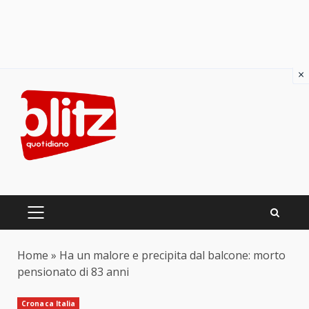
×
Skip
to
content
PRIMARY
MENU
Home
»
Ha un malore e precipita dal balcone: morto
pensionato di 83 anni
Cronaca Italia