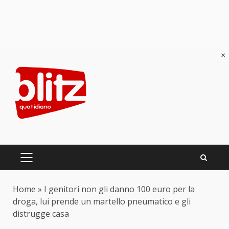
×
Skip
to
content
PRIMARY
MENU
Home
»
I genitori non gli danno 100 euro per la
droga, lui prende un martello pneumatico e gli
distrugge casa