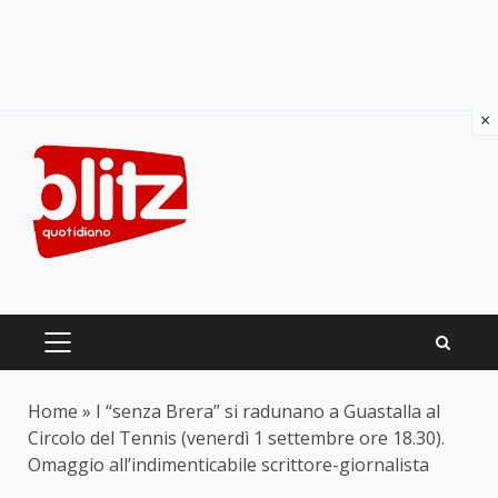
×
Skip
to
content
PRIMARY
MENU
Home
»
I “senza Brera” si radunano a Guastalla al
Circolo del Tennis (venerdì 1 settembre ore 18.30).
Omaggio all’indimenticabile scrittore-giornalista