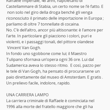
Raffaele Imperiale, 46 anni, napoletano di
Castellammare di Stabia, un certo nome se l’è fatto. E
non solo nel giro della droga benché gli venga
riconosciuto il primato delle importazione in Europa ;
parliamo di oltre 7 tonnellate di cocaina.
No. C’è dell’altro, ancor più altisonante: è l’amore per
l’arte. In particolare gli piacciono i colori, puri e
violenti, e i passaggi tonali, del pittore olandese
Vincent Van Gogh.
In fondo uno sgobbone come lui; il Maestro
Tulipano sfornava un’opera ogni 36 ore. Lui dal
Sudamerica aveva lo stesso ritmo. E così, pazzo per
le tele di Van Gogh, ha pensato di procurarsene un
paio direttamente dal museo di Amsterdam. E gratis .
Un prelievo facile, indolore, rapido.
UNA CARRIERA LAMPO
La carriera criminale di Raffaele è cominciata nel
1996 alla morte del fratello maggiore che gli ha