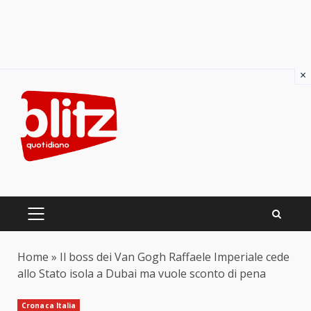
×
Skip
to
content
PRIMARY
MENU
Home
»
Il boss dei Van Gogh Raffaele Imperiale cede
allo Stato isola a Dubai ma vuole sconto di pena
Cronaca Italia