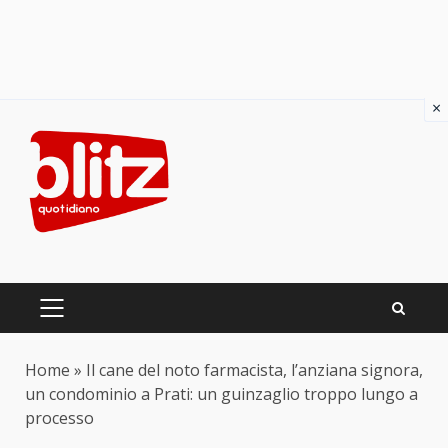
×
Skip
to
content
PRIMARY
MENU
Home
»
Il cane del noto farmacista, l’anziana signora,
un condominio a Prati: un guinzaglio troppo lungo a
processo