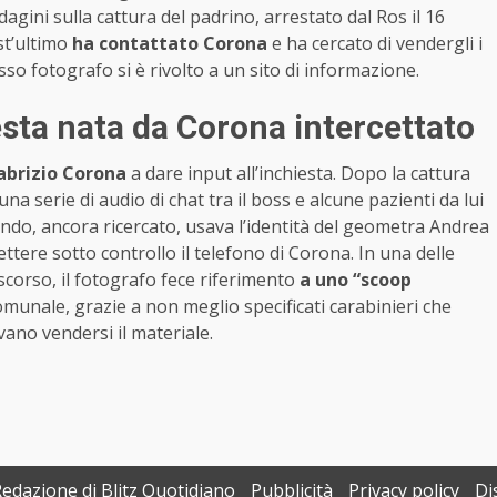
indagini sulla cattura del padrino, arrestato dal Ros il 16
st’ultimo
ha contattato Corona
e ha cercato di vendergli i
sso fotografo si è rivolto a un sito di informazione.
sta nata da Corona intercettato
abrizio Corona
a dare input all’inchiesta. Dopo la cattura
una serie di audio di chat tra il boss e alcune pazienti da lui
ando, ancora ricercato, usava l’identità del geometra Andrea
ttere sotto controllo il telefono di Corona. In una delle
scorso, il fotografo fece riferimento
a uno “scoop
omunale, grazie a non meglio specificati carabinieri che
vano vendersi il materiale.
Redazione di Blitz Quotidiano
Pubblicità
Privacy policy
Di