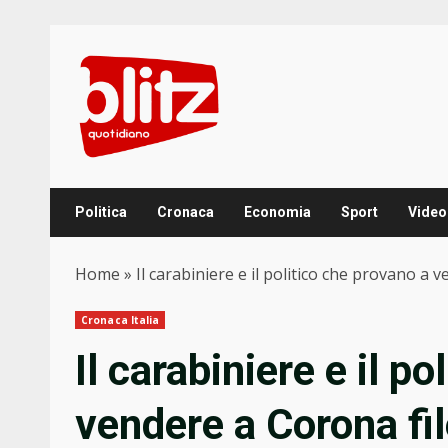
Skip
to
content
Politica
Cronaca
Economia
Sport
Video
Home
»
Il carabiniere e il politico che provano a
Cronaca Italia
Il carabiniere e il p
vendere a Corona fi