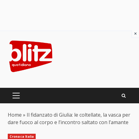
×
Skip
to
content
PRIMARY
MENU
Home
»
Il fidanzato di Giulia: le coltellate, la vasca per
dare fuoco al corpo e l’incontro saltato con l’amante
Cronaca Italia