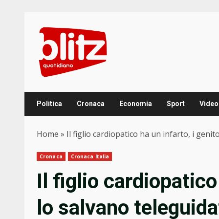
Skip
to
content
Politica
Cronaca
Economia
Sport
Video
Home
»
Il figlio cardiopatico ha un infarto, i geni
Cronaca
Cronaca Italia
Il figlio cardiopatico
lo salvano teleguida